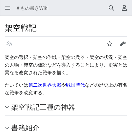
＃もの書きWiki
検索
利
架空戦記
言語
ウォッチ
ソー
架空の選択・架空の作戦・架空の兵器・架空の状況・架空
の人物・架空の仮説などを導入することにより、史実とは
異なる改変された戦争を描く。
たいていは
第二次世界大戦
や
戦国時代
などの歴史上の有名
な戦争を改変する。
架空戦記三種の神器
書籍紹介