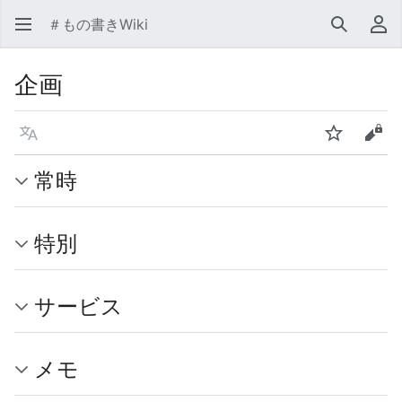
＃もの書きWiki
検索
利
企画
言語
ウォッチ
ソー
常時
特別
サービス
メモ